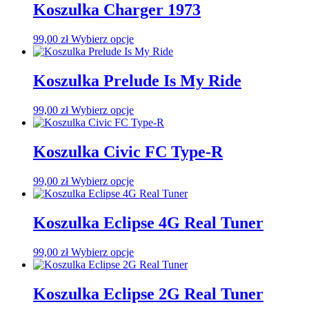
Koszulka Charger 1973
Ten
99,00
zł
Wybierz opcje
produkt
ma
wiele
Koszulka Prelude Is My Ride
wariantów.
Opcje
Ten
99,00
zł
Wybierz opcje
można
produkt
wybrać
ma
na
wiele
Koszulka Civic FC Type-R
stronie
wariantów.
produktu
Opcje
Ten
99,00
zł
Wybierz opcje
można
produkt
wybrać
ma
na
wiele
Koszulka Eclipse 4G Real Tuner
stronie
wariantów.
produktu
Opcje
Ten
99,00
zł
Wybierz opcje
można
produkt
wybrać
ma
na
wiele
Koszulka Eclipse 2G Real Tuner
stronie
wariantów.
produktu