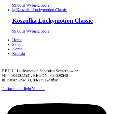
Opcje
Ten
99,00
zł
Wybierz opcje
można
produkt
wybrać
ma
na
wiele
Koszulka Luckymotion Classic
stronie
wariantów.
produktu
Opcje
Ten
99,00
zł
Wybierz opcje
można
produkt
wybrać
Home
ma
na
Sklep
wiele
stronie
Konto
wariantów.
produktu
Kontakt
Opcje
można
wybrać
na
P.P.H.U. Luckymotion Sebastian Szczerbowicz
stronie
NIP: 5833022531, REGON: 364608640
produktu
ul. Kuszników 30, 80-175 Gdańsk
Jki-facebook-light
Youtube