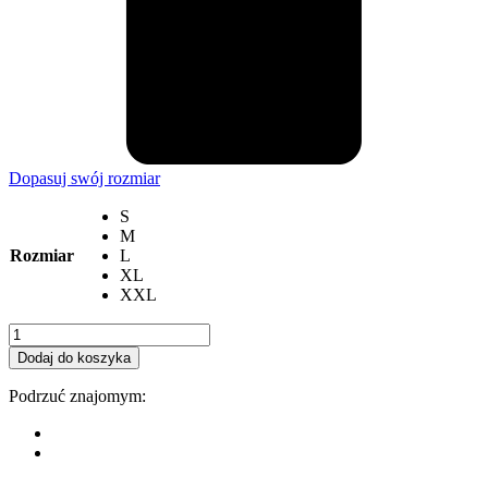
Dopasuj swój rozmiar
S
M
Rozmiar
L
XL
XXL
ilość
Koszulka
Dodaj do koszyka
Ultimate
Driving
Podrzuć znajomym:
Machine
E87