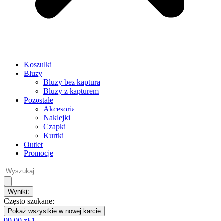
Koszulki
Bluzy
Bluzy bez kaptura
Bluzy z kapturem
Pozostałe
Akcesoria
Naklejki
Czapki
Kurtki
Outlet
Promocje
Search
...
Wyniki:
Często szukane:
Pokaż wszystkie w nowej karcie
99,00
zł
1