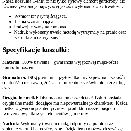
Nasza koszulka T-shirt to nie tylko stylowy element garderoby, ale
również gwarancja najwyższej jakości wykonania oraz trwałości.
Wzmocniony lycrą ściągacz.
Taśma wzmacniająca.
Podwójne szwy na ramionach.
Nadruk wykonany trwałą metodą wytrzymały na pranie oraz
warunki atmosferyczne.
Specyfikacje koszulki:
Materiał:
100% bawełna – gwarancja wyjątkowej miękkości i
komfortu noszenia.
Gramatura:
190g premium – gęstość tkaniny zapewnia trwałość i
solidność, co sprawia, że T-shirt prezentuje się świetnie przez długi
czas.
Oryginalne metki:
Dbamy o najmniejsze detale! T-shirt posiada
oryginalne metki, dodające mu niepowtarzalnego charakteru. Każda
metka to gwarancja autentyczności produktu i naszej pasji do
tworzenia wyjątkowych elementów garderoby.
Nadruk:
Wykonany trwałą metodą, odporny na pranie oraz
zmienne warunki atmosferyczne. Dzięki temu możesz cieszyć się