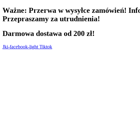
Przejdź
Ważne:
Przerwa w wysyłce zamówień! Info
do
Przepraszamy za utrudnienia!
treści
Darmowa dostawa od 200 zł!
Jki-facebook-light
Tiktok