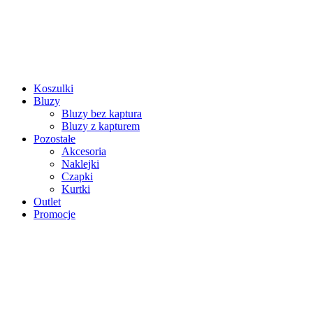
Koszulki
Bluzy
Bluzy bez kaptura
Bluzy z kapturem
Pozostałe
Akcesoria
Naklejki
Czapki
Kurtki
Outlet
Promocje