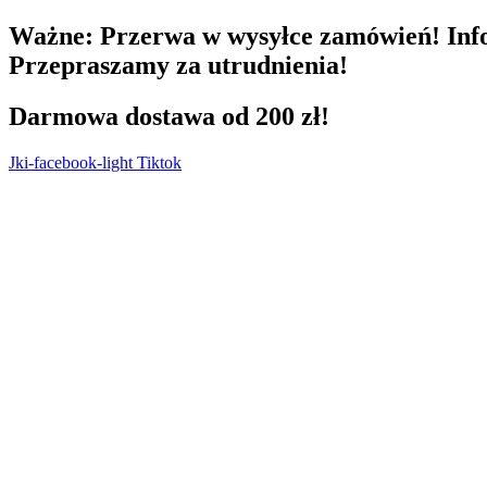
Przejdź
Ważne:
Przerwa w wysyłce zamówień! Info
do
Przepraszamy za utrudnienia!
treści
Darmowa dostawa od 200 zł!
Jki-facebook-light
Tiktok