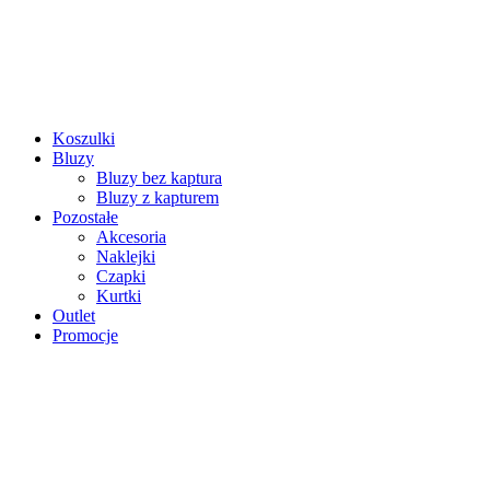
Koszulki
Bluzy
Bluzy bez kaptura
Bluzy z kapturem
Pozostałe
Akcesoria
Naklejki
Czapki
Kurtki
Outlet
Promocje