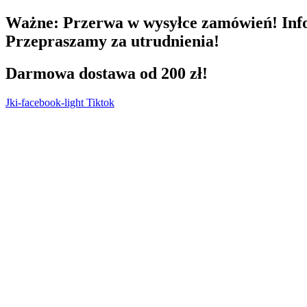
Przejdź
Ważne:
Przerwa w wysyłce zamówień! Info
do
Przepraszamy za utrudnienia!
treści
Darmowa dostawa od 200 zł!
Jki-facebook-light
Tiktok