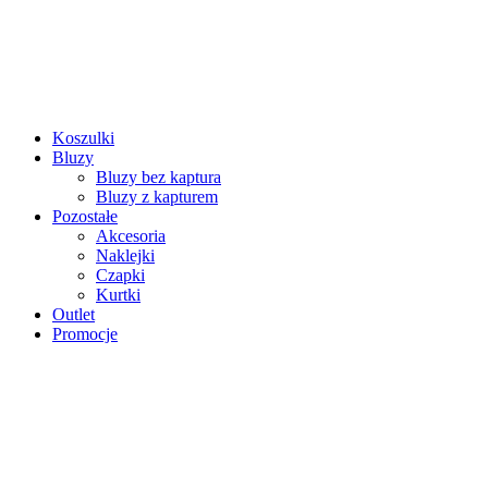
Koszulki
Bluzy
Bluzy bez kaptura
Bluzy z kapturem
Pozostałe
Akcesoria
Naklejki
Czapki
Kurtki
Outlet
Promocje