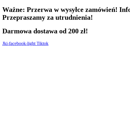
Przejdź
Ważne:
Przerwa w wysyłce zamówień! Info
do
Przepraszamy za utrudnienia!
treści
Darmowa dostawa od 200 zł!
Jki-facebook-light
Tiktok