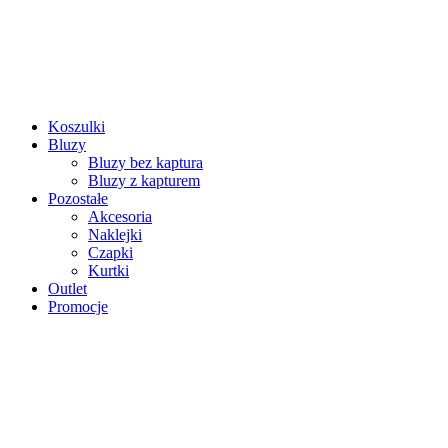
Koszulki
Bluzy
Bluzy bez kaptura
Bluzy z kapturem
Pozostałe
Akcesoria
Naklejki
Czapki
Kurtki
Outlet
Promocje